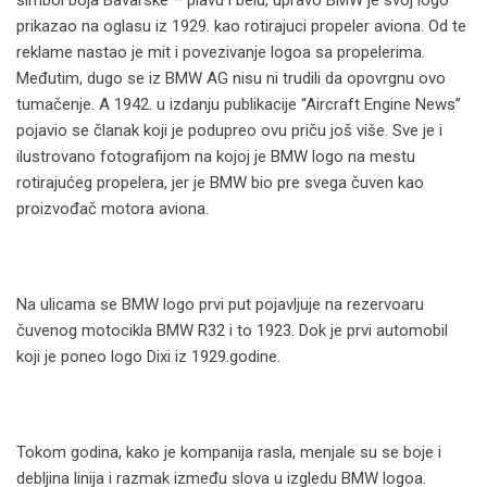
simbol boja Bavarske – plavu i belu, upravo BMW je svoj logo
prikazao na oglasu iz 1929. kao rotirajuci propeler aviona. Od te
reklame nastao je mit i povezivanje logoa sa propelerima.
Međutim, dugo se iz BMW AG nisu ni trudili da opovrgnu ovo
tumačenje. A 1942. u izdanju publikacije “Aircraft Engine News”
pojavio se članak koji je podupreo ovu priču još više. Sve je i
ilustrovano fotografijom na kojoj je BMW logo na mestu
rotirajućeg propelera, jer je BMW bio pre svega čuven kao
proizvođač motora aviona.
Na ulicama se BMW logo prvi put pojavljuje na rezervoaru
čuvenog motocikla BMW R32 i to 1923. Dok je prvi automobil
koji je poneo logo Dixi iz 1929.godine.
Tokom godina, kako je kompanija rasla, menjale su se boje i
debljina linija i razmak između slova u izgledu BMW logoa.