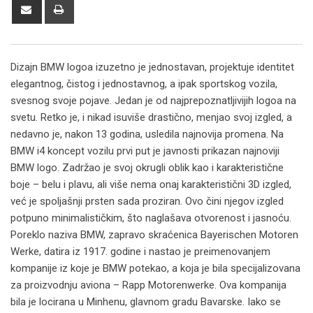
Share
Print
via
Email
Dizajn BMW logoa izuzetno je jednostavan, projektuje identitet
elegantnog, čistog i jednostavnog, a ipak sportskog vozila,
svesnog svoje pojave. Jedan je od najprepoznatljivijih logoa na
svetu. Retko je, i nikad isuviše drastično, menjao svoj izgled, a
nedavno je, nakon 13 godina, usledila najnovija promena. Na
BMW i4 koncept vozilu prvi put je javnosti prikazan najnoviji
BMW logo. Zadržao je svoj okrugli oblik kao i karakteristične
boje – belu i plavu, ali više nema onaj karakteristični 3D izgled,
već je spoljašnji prsten sada proziran. Ovo čini njegov izgled
potpuno minimalističkim, što naglašava otvorenost i jasnoću.
Poreklo naziva BMW, zapravo skraćenica Bayerischen Motoren
Werke, datira iz 1917. godine i nastao je preimenovanjem
kompanije iz koje je BMW potekao, a koja je bila specijalizovana
za proizvodnju aviona – Rapp Motorenwerke. Ova kompanija
bila je locirana u Minhenu, glavnom gradu Bavarske. Iako se