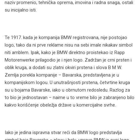
naziv promenio, tehnička oprema, imovina i radna snaga, ostali
su inicijalno isti.
Te 1917. kada je kompanija BMW registrovana, nije postojao
logo, tako da ni prve reklame nisu na sebi imale nikakav simbol
niti amblem. Ipak, kako je BMW direktno proistekao iz Rapp
Motorenwerke prilagodio je i njen logo. Zadržan je crni prsten i
oblik kruga, a dodati su zlatni okviri prstena i slova B M W.
Zemlja porekla kompanije – Bavarska, predstavljena je u
kompanijskom logou. U unutrašnjosti prstena, četvrtine kruga
su u bojama Bavarske, iako u obrnutom redosledu. Razlog za
to bio je jednostavan – naime u to vreme bilo je zabranjeno bilo
kakvo korišćenje obeležja države u komercijalne svrhe.
Iako je jedina ispravna stvar reći da BMW logo predstavlja