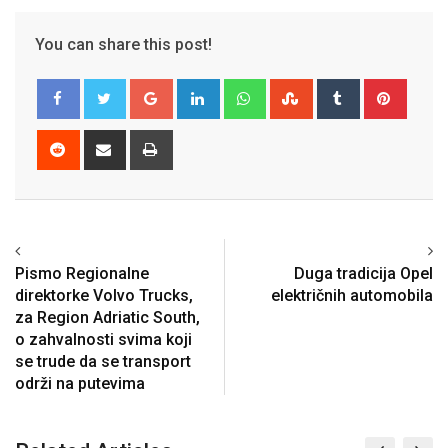
You can share this post!
Google+
LinkedIn
Whatsapp
StumbleUpon
Tumblr
Pinter
Reddit
Share
Print
via
Email
Previous article
Next article
Pismo Regionalne
Duga tradicija Opel
direktorke Volvo Trucks,
električnih automobila
za Region Adriatic South,
o zahvalnosti svima koji
se trude da se transport
održi na putevima