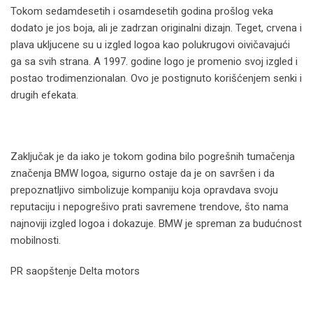
Tokom sedamdesetih i osamdesetih godina prošlog veka
dodato je jos boja, ali je zadrzan originalni dizajn. Teget, crvena i
plava ukljucene su u izgled logoa kao polukrugovi oivičavajući
ga sa svih strana. A 1997. godine logo je promenio svoj izgled i
postao trodimenzionalan. Ovo je postignuto korišćenjem senki i
drugih efekata.
Zaključak je da iako je tokom godina bilo pogrešnih tumačenja
značenja BMW logoa, sigurno ostaje da je on savršen i da
prepoznatljivo simbolizuje kompaniju koja opravdava svoju
reputaciju i nepogrešivo prati savremene trendove, što nama
najnoviji izgled logoa i dokazuje. BMW je spreman za budućnost
mobilnosti.
PR saopštenje Delta motors