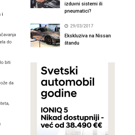
izduvni sistemi ili
pneumatici?
 i
29/03/2017
učavanja
Ekskluziva na Nissan
ela do
štandu
o biti
može da
iteta,
u