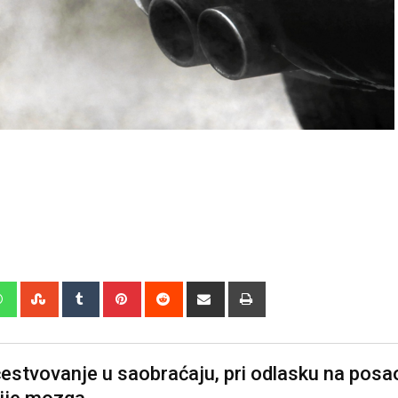
edIn
Whatsapp
StumbleUpon
Tumblr
Pinterest
Reddit
Share
Print
via
Email
učestvovanje u saobraćaju, pri odlasku na posa