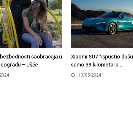
U7 “ispustio dušu” nakon
Trajna zabrana upravljanj
 kilometara…
vozilom – imaš dozvolu, a
2024
23/09/2024