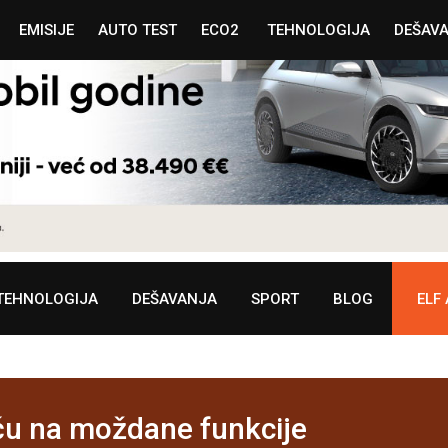
EMISIJE
AUTO TEST
ECO2
TEHNOLOGIJA
DEŠAV
TEHNOLOGIJA
DEŠAVANJA
SPORT
BLOG
ELF
iču na moždane funkcije