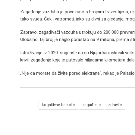
Zagađenje vazduha je povezano s brojnim travestijima, uklj
tako svuda. Čak i vatrometi, iako su divni za gledanje, mog
Zapravo, zagađivači vazduha uzrokuju do 200.000 prevreme
Globalno, taj broj je naglo porastao na 9 miliona, prema stu
Istraživanje iz 2020. sugeriše da su Njujorčani iskusili ve
krivili zagađenje koje je putovalo hiljadama kilometara dale
„Nije da morate da živite pored elektrane“, rekao je Palasio
Tags:
kognitivne funkcije
zagađenje
zdravlje