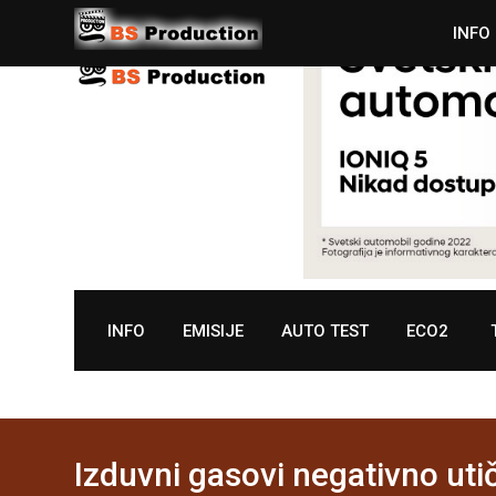
Skip
INFO
to
content
INFO
EMISIJE
AUTO TEST
ECO2
Izduvni gasovi negativno ut