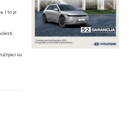
. I to je
olesti.
ručnjaci su