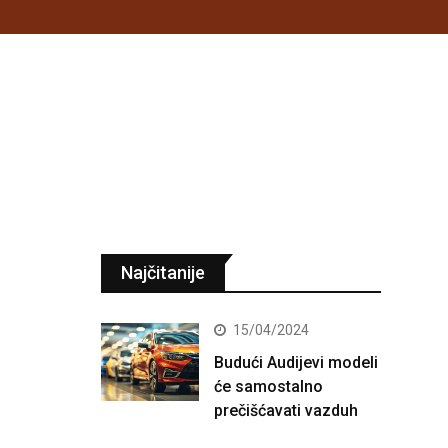
Najčitanije
15/04/2024
Budući Audijevi modeli
će samostalno
prečišćavati vazduh