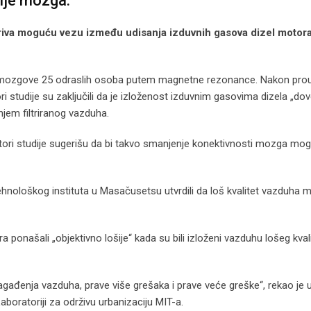
ije mozga.
iva moguću vezu između udisanja izduvnih gasova dizel motora
irali mozgove 25 odraslih osoba putem magnetne rezonance. Nakon pro
 studije su zaključili da je izloženost izduvnim gasovima dizela „dov
jem filtriranog vazduha.
tori studije sugerišu da bi takvo smanjenje konektivnosti mozga mogl
Tehnološkog instituta u Masačusetsu utvrdili da loš kvalitet vazduha 
ra ponašali „objektivno lošije“ kada su bili izloženi vazduhu lošeg kval
zagađenja vazduha, prave više grešaka i prave veće greške“, rekao je 
boratoriji za održivu urbanizaciju MIT-a.