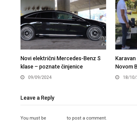
z S
Karavan bezbednosti saobraćaja u
Xiaomi S
Novom Beogradu – Ušće
samo 39
18/10/2024
13/05/
Leave a Reply
You must be
logged in
to post a comment.