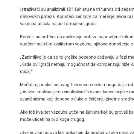
Istraživači su analizirali 121 šahistu na tri turnira od sed
šahovskih poteza. Koristeći senzore za merenje nivoa razl
vazduha uticala na performanse igrača.
Koristili su softver da analiziraju poteze napravljene toko
suočeni salošim kvalitetom vazduha, njihovo donošenje od
„Zanimljivo je da se te greške posebno dešavaju u fazi me
„Kada ovi igrači nemaju mogućnost da kompenzuju niže kog
uticaj.“
Međutim, posledice ovog fenomena sežu mnogo dalje od šaho
„snažne implikacije na visokokvalifikovane kancelarijske rad
zvaničnicima koji donose odluke o čišćenju životne sredin
Ako loš kvalitet vazduha utiče na šahiste koji su proveli b
može uticati na bilo koga drugog.
„Sve je više radova koji pokazuju da postoji visoka cena za