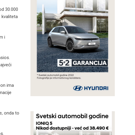
 od 30.000
kvaliteta
m i
asios.
ajveći
 on ima
rmacije
ne, onda to
os.