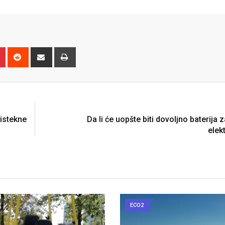
n
r
Pinterest
Reddit
Share
Print
via
Email
N
istekne
Da li će uopšte biti dovoljno baterija
elekt
ECO2