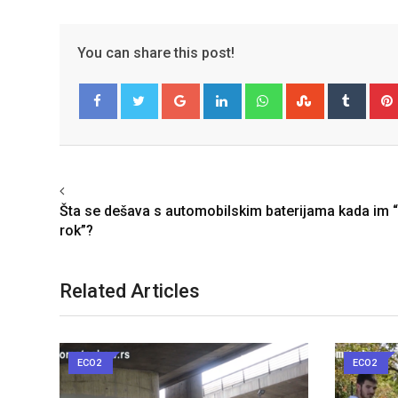
You can share this post!
Google+
LinkedIn
Whatsapp
StumbleUpo
Tumbl
Facebook
Twitter
Previous article
Šta se dešava s automobilskim baterijama kada im “
rok”?
Related Articles
ECO2
ECO2