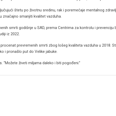
učujući štetu po životnu sredinu, rak i poremećaje mentalnog zdravlja
u značajno smanjiti kvalitet vazduha.
nih smrti godišnje u SAD, prema Centrima za kontrolu i prevenciju b
diji iz 2022.
liki procenat prevremenih smrti zbog lošeg kvaliteta vazduha u 2018. St
ko i pronašlo put do Velike jabuke.
s. “Možete živeti miljama daleko i biti pogođeni.”