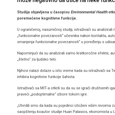
može negativno da utiče na neke funkc
Studija objavljena u časopisu
Environmental Health
otkr
poremećene kognitivne funkcije.
U ograničenoj, nasumičnoj studiji, istraživači su analiz
„funkcionalne povezanosti“ učesnika nakon kontakta, autori
smanjenja funkcionalne povezanosti“ u poređenju s udisan
Napominjući da su analizirali samo kratkoročne efekte, au
„štetno“ za ljudsko telo.
Njihovi nalazi dolaze u isto vreme kada su istraživači sa 
inhibira kognitivne funkcije šahista.
Istraživači sa MIT-a otkrili su da su se igrači društvenih iga
praveći „podoptimalne“ izbore tokom igre.
„Utvrdili smo da kada su pojedinci izloženi višim nivoima 
saopštenju koautor studije Huan Palasios, ekonomista u La