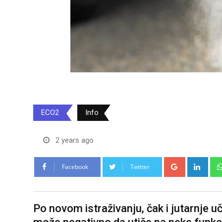
ECO2
Info
2 years ago
Google+
Link
Facebook
Twitter
Po novom istraživanju, čak i jutarnje 