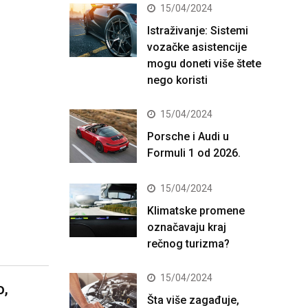
15/04/2024
Istraživanje: Sistemi
vozačke asistencije
mogu doneti više štete
nego koristi
15/04/2024
Porsche i Audi u
Formuli 1 od 2026.
15/04/2024
Klimatske promene
označavaju kraj
rečnog turizma?
15/04/2024
o,
Šta više zagađuje,