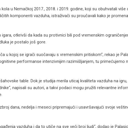
am kola u Nemačkoj 2017., 2018. i 2019. godine, koji su obuhvatali više
ičitih komponenti vazduha, istraživači su proučavali kako je promena 
m igara, otkrivši da kada su protivnici bili pod vremenskim ograničenje
luka je postalo još gore.
ča u kojoj se igrači suočavaju s vremenskim pritiskom“, rekao je Pal
nitivne performanse intenzivnijim razimišljanjem, tu primećujemo n
vske table. Dok je studija merila uticaj kvaliteta vazduha na igru,
nike“, napisali su autori, a takvi podaci mogu pružiti relevantne info
e.
ezbroj dana, nedelja i meseci pripremajući i usavršavajući svoje vešti
gađenja vazduha i da to utiče na sve veći broj ljudi“, dodao je Palasi