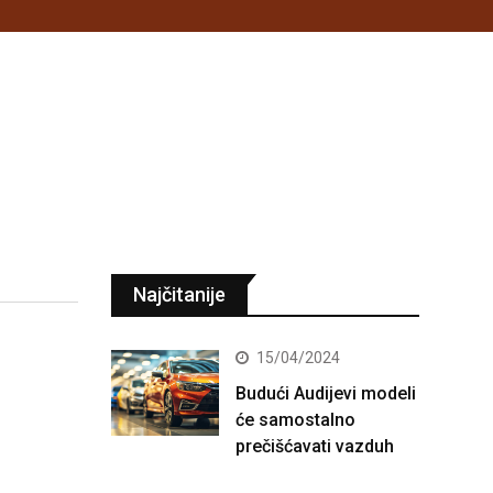
Najčitanije
15/04/2024
Budući Audijevi modeli
će samostalno
prečišćavati vazduh