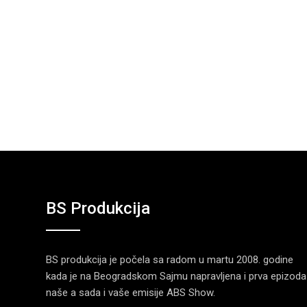
BS Produkcija
BS produkcija je počela sa radom u martu 2008. godine
kada je na Beogradskom Sajmu napravljena i prva epizoda
naše a sada i vaše emisije ABS Show.