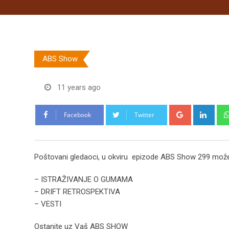
ABS Show
11 years ago
Google+
Link
Facebook
Twitter
Poštovani gledaoci, u okviru epizode ABS Show 299 može
– ISTRAŽIVANJE O GUMAMA
– DRIFT RETROSPEKTIVA
– VESTI
Ostanite uz Vaš ABS SHOW