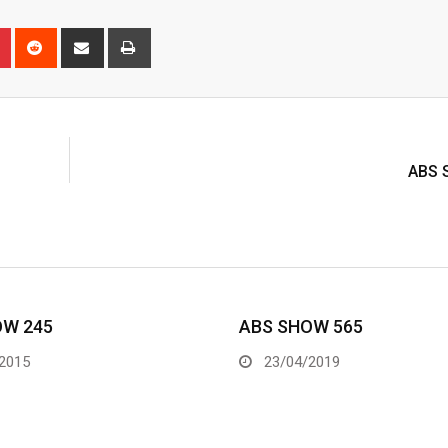
n
r
Pinterest
Reddit
Share
Print
via
Email
N
ABS 
ABS SHOW 565
ABS SHO
23/04/2019
19/04/2