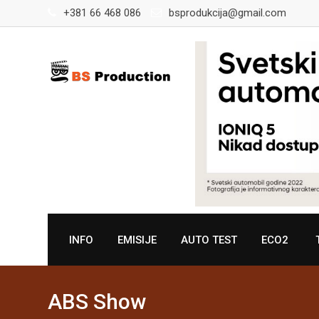
Skip
+381 66 468 086
bsprodukcija@gmail.com
to
content
INFO
EMISIJE
AUTO TEST
ECO2
ABS Show