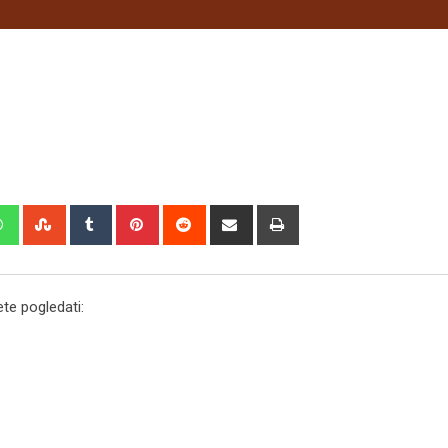
edIn
Whatsapp
StumbleUpon
Tumblr
Pinterest
Reddit
Share
Print
via
Email
te pogledati: