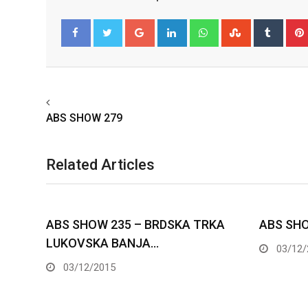
Google+
LinkedIn
Whatsapp
StumbleUpo
Tumbl
Facebook
Twitter
Previous article
ABS SHOW 279
Related Articles
5 – BRDSKA TRKA
ABS SHOW 245
ANJA…
03/12/2015