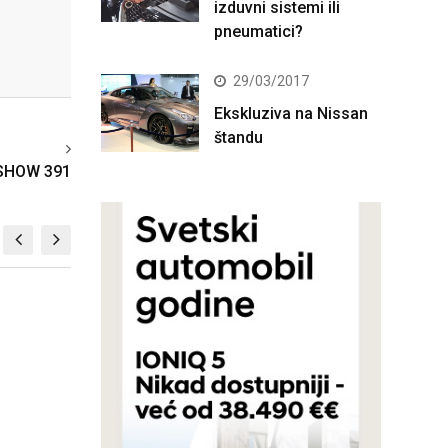
izduvni sistemi ili
pneumatici?
29/03/2017
Ekskluziva na Nissan
štandu
ext article
SHOW 391
W 564
ABS SHOW 504
019
17/02/2018