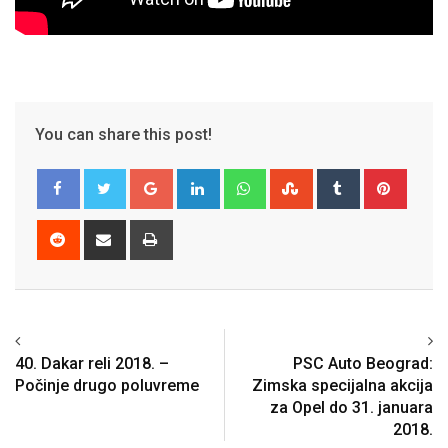
You can share this post!
Google+
LinkedIn
Whatsapp
StumbleUpon
Tumblr
Pinter
Reddit
Share
Print
via
Email
Previous article
Next article
40. Dakar reli 2018. –
PSC Auto Beograd:
Počinje drugo poluvreme
Zimska specijalna akcija
za Opel do 31. januara
2018.