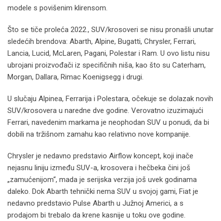
modele s povišenim klirensom.
Što se tiče proleća 2022., SUV/krosoveri se nisu pronašli unutar
sledećih brendova: Abarth, Alpine, Bugatti, Chrysler, Ferrari,
Lancia, Lucid, McLaren, Pagani, Polestar i Ram. U ovo listu nisu
ubrojani proizvođači iz specifičnih niša, kao što su Caterham,
Morgan, Dallara, Rimac Koenigsegg i drugi.
U slučaju Alpinea, Ferrarija i Polestara, očekuje se dolazak novih
SUV/krosovera u naredne dve godine. Verovatno izuzimajući
Ferrari, navedenim markama je neophodan SUV u ponudi, da bi
dobili na tržišnom zamahu kao relativno nove kompanije.
Chrysler je nedavno predstavio Airflow koncept, koji inače
nejasnu liniju između SUV-a, krosovera i hečbeka čini još
„zamućenijom“, mada je serijska verzija još uvek godinama
daleko. Dok Abarth tehnički nema SUV u svojoj gami, Fiat je
nedavno predstavio Pulse Abarth u Južnoj Americi, a s
prodajom bi trebalo da krene kasnije u toku ove godine.