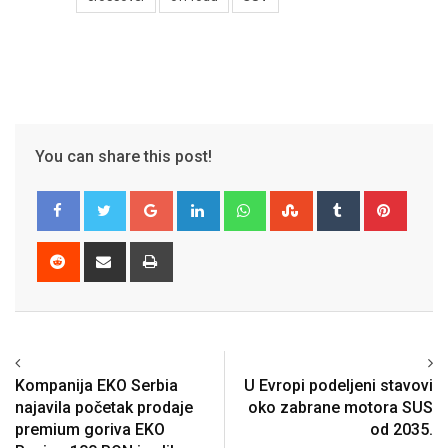
You can share this post!
Google+
LinkedIn
Whatsapp
StumbleUpon
Tumblr
Pinter
Reddit
Share
Print
via
Email
Kompanija EKO Serbia
U Evropi podeljeni stavovi
najavila početak prodaje
oko zabrane motora SUS
premium goriva EKO
od 2035.