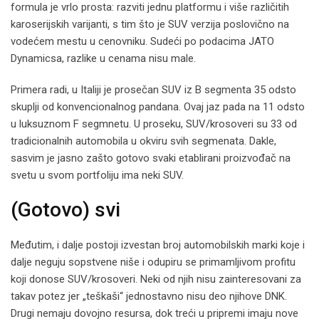
formula je vrlo prosta: razviti jednu platformu i više različitih
karoserijskih varijanti, s tim što je SUV verzija poslovično na
vodećem mestu u cenovniku. Sudeći po podacima JATO
Dynamicsa, razlike u cenama nisu male.
Primera radi, u Italiji je prosečan SUV iz B segmenta 35 odsto
skuplji od konvencionalnog pandana. Ovaj jaz pada na 11 odsto
u luksuznom F segmnetu. U proseku, SUV/krosoveri su 33 od
tradicionalnih automobila u okviru svih segmenata. Dakle,
sasvim je jasno zašto gotovo svaki etablirani proizvođač na
svetu u svom portfoliju ima neki SUV.
(Gotovo) svi
Međutim, i dalje postoji izvestan broj automobilskih marki koje i
dalje neguju sopstvene niše i odupiru se primamljivom profitu
koji donose SUV/krosoveri. Neki od njih nisu zainteresovani za
takav potez jer „teškaši“ jednostavno nisu deo njihove DNK.
Drugi nemaju dovojno resursa, dok treći u pripremi imaju nove