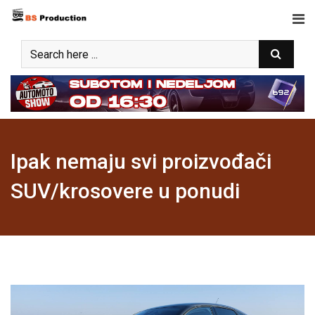
Skip
to
content
Ipak nemaju svi proizvođači
SUV/krosovere u ponudi