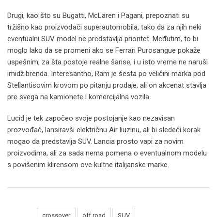
Drugi, kao što su Bugatti, McLaren i Pagani, prepoznati su
tržišno kao proizvođači superautomobila, tako da za njih neki
eventualni SUV model ne predstavlja prioritet. Međutim, to bi
moglo lako da se promeni ako se Ferrari Purosangue pokaže
uspešnim, za šta postoje realne šanse, i u isto vreme ne naruši
imidž brenda. Interesantno, Ram je šesta po veličini marka pod
Stellantisovim krovom po pitanju prodaje, ali on akcenat stavlja
pre svega na kamionete i komercijalna vozila.
Lucid je tek započeo svoje postojanje kao nezavisan
prozvođač, lansiravši električnu Air liuzinu, ali bi sledeći korak
mogao da predstavlja SUV. Lancia prosto vapi za novim
proizvodima, ali za sada nema pomena o eventualnom modelu
s povišenim klirensom ove kultne italijanske marke.
Tags:
crossover
off road
SUV