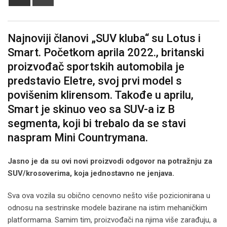
via
Email
Najnoviji članovi „SUV kluba“ su Lotus i
Smart. Početkom aprila 2022., britanski
proizvođač sportskih automobila je
predstavio Eletre, svoj prvi model s
povišenim klirensom. Takođe u aprilu,
Smart je skinuo veo sa SUV-a iz B
segmenta, koji bi trebalo da se stavi
naspram Mini Countrymana.
Jasno je da su ovi novi proizvodi odgovor na potražnju za
SUV/krosoverima, koja jednostavno ne jenjava.
Sva ova vozila su obično cenovno nešto više pozicionirana u
odnosu na sestrinske modele bazirane na istim mehaničkim
platformama. Samim tim, proizvođači na njima više zarađuju, a