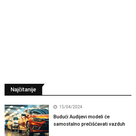
Najčitanije
15/04/2024
Budući Audijevi modeli će
samostalno prečišćavati vazduh