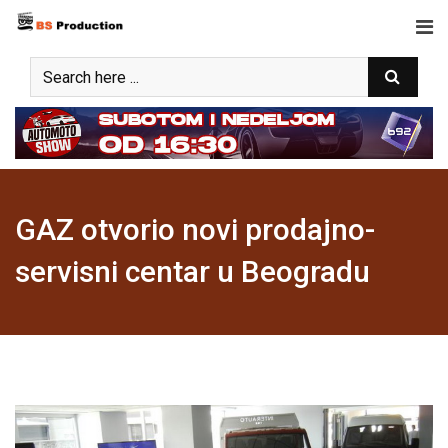
Skip
to
content
GAZ otvorio novi prodajno-
servisni centar u Beogradu