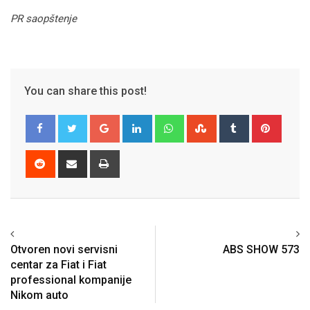
PR saopštenje
You can share this post!
Google+
LinkedIn
Whatsapp
StumbleUpon
Tumblr
Pinter
Reddit
Share
Print
via
Email
Previous article
Next article
Otvoren novi servisni
ABS SHOW 573
centar za Fiat i Fiat
professional kompanije
Nikom auto