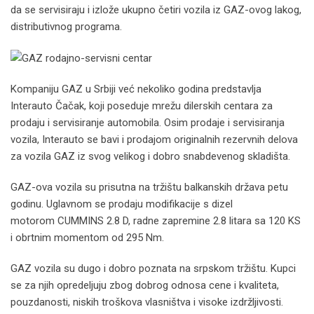
da se servisiraju i izlože ukupno četiri vozila iz GAZ-ovog lakog,
distributivnog programa.
Kompaniju GAZ u Srbiji već nekoliko godina predstavlja
Interauto Čačak, koji poseduje mrežu dilerskih centara za
prodaju i servisiranje automobila. Osim prodaje i servisiranja
vozila, Interauto se bavi i prodajom originalnih rezervnih delova
za vozila GAZ iz svog velikog i dobro snabdevenog skladišta.
GAZ-ova vozila su prisutna na tržištu balkanskih država petu
godinu. Uglavnom se prodaju modifikacije s dizel
motorom CUMMINS 2.8 D, radne zapremine 2.8 litara sa 120 KS
i obrtnim momentom od 295 Nm.
GAZ vozila su dugo i dobro poznata na srpskom tržištu. Kupci
se za njih opredeljuju zbog dobrog odnosa cene i kvaliteta,
pouzdanosti, niskih troškova vlasništva i visoke izdržljivosti.