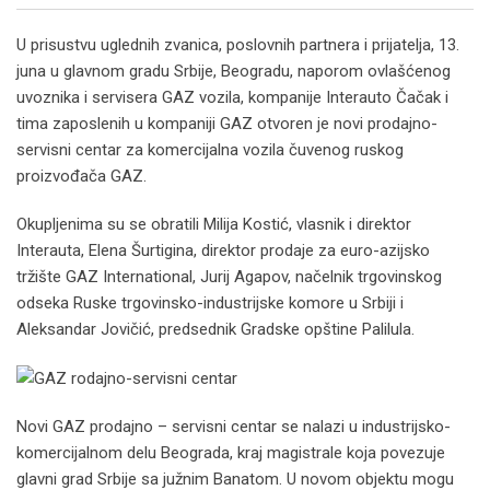
U prisustvu uglednih zvanica, poslovnih partnera i prijatelja, 13.
juna u glavnom gradu Srbije, Beogradu, naporom ovlašćenog
uvoznika i servisera GAZ vozila, kompanije Interauto Čačak i
tima zaposlenih u kompaniji GAZ otvoren je novi prodajno-
servisni centar za komercijalna vozila čuvenog ruskog
proizvođača GAZ.
Okupljenima su se obratili Milija Kostić, vlasnik i direktor
Interauta, Elena Šurtigina, direktor prodaje za euro-azijsko
tržište GAZ International, Jurij Agapov, načelnik trgovinskog
odseka Ruske trgovinsko-industrijske komore u Srbiji i
Aleksandar Jovičić, predsednik Gradske opštine Palilula.
Novi GAZ prodajno – servisni centar se nalazi u industrijsko-
komercijalnom delu Beograda, kraj magistrale koja povezuje
glavni grad Srbije sa južnim Banatom. U novom objektu mogu