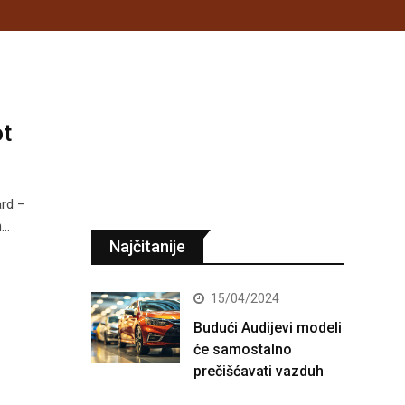
ot
rd –
n…
Najčitanije
15/04/2024
Budući Audijevi modeli
će samostalno
prečišćavati vazduh