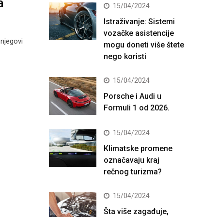
a
15/04/2024
Istraživanje: Sistemi
vozačke asistencije
 njegovi
mogu doneti više štete
nego koristi
15/04/2024
Porsche i Audi u
Formuli 1 od 2026.
15/04/2024
Klimatske promene
označavaju kraj
rečnog turizma?
15/04/2024
Šta više zagađuje,