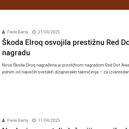
Pavle Barta
21/04/2025
Škoda Elroq osvojila prestižnu Red D
nagradu
Nova Škoda Elroq nagrađena je prestižnom nagradom Red Dot Awa
jednim od najvećih svetskih dizajnerskih takmičenja – za izvanreda
Pavle Barta
11/04/2025