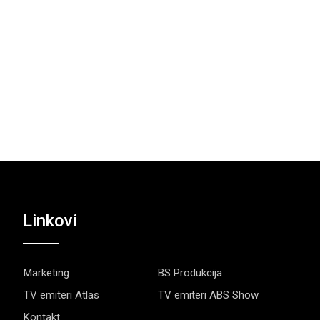
Linkovi
Marketing
BS Produkcija
TV emiteri Atlas
TV emiteri ABS Show
Kontakt