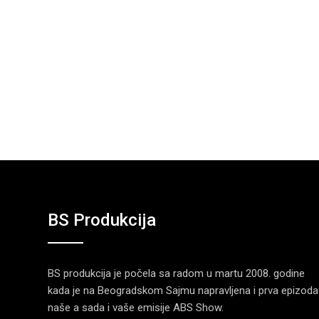
BS Produkcija
BS produkcija je počela sa radom u martu 2008. godine
kada je na Beogradskom Sajmu napravljena i prva epizoda
naše a sada i vaše emisije ABS Show.