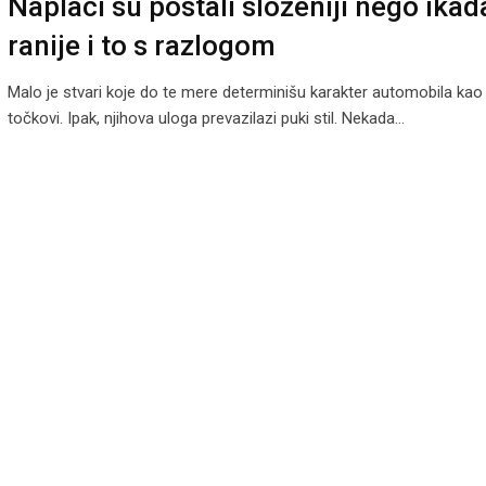
Naplaci su postali složeniji nego ikad
ranije i to s razlogom
Malo je stvari koje do te mere determinišu karakter automobila kao
točkovi. Ipak, njihova uloga prevazilazi puki stil. Nekada…