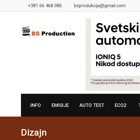
Skip
+381 66 468 086
bsprodukcija@gmail.com
to
content
INFO
EMISIJE
AUTO TEST
ECO2
Dizajn