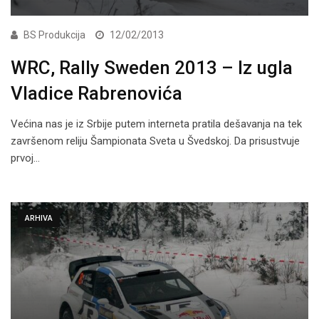
BS Produkcija
12/02/2013
WRC, Rally Sweden 2013 – Iz ugla
Vladice Rabrenovića
Većina nas je iz Srbije putem interneta pratila dešavanja na tek
završenom reliju Šampionata Sveta u Švedskoj. Da prisustvuje
prvoj…
ARHIVA