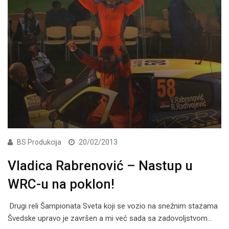
BS Produkcija
20/02/2013
Vladica Rabrenović – Nastup u
WRC-u na poklon!
Drugi reli Šampionata Sveta koji se vozio na snežnim stazama
Švedske upravo je završen a mi već sada sa zadovoljstvom…