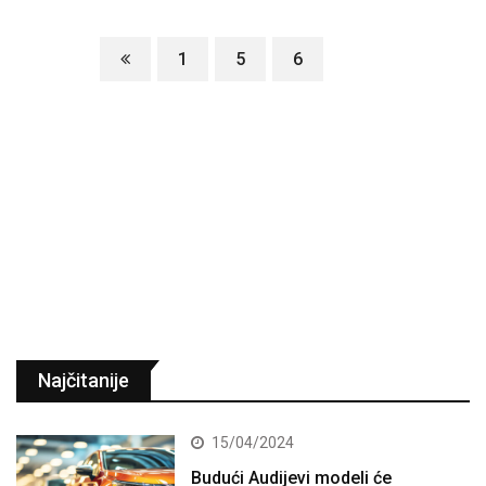
1
5
6
7
Najčitanije
15/04/2024
Budući Audijevi modeli će