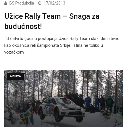
BS Produkcija
17/02/2013
Užice Rally Team – Snaga za
budućnost!
U četvrtu godinu postojanja Užice Rally Team ulazi definitivno
kao okosnica reli šampionata Srbije. Istina ne toliko u
vozačkom…
ARHIVA