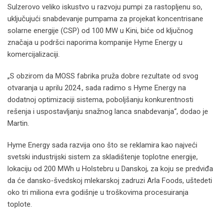
Sulzerovo veliko iskustvo u razvoju pumpi za rastopljenu so,
uključujući snabdevanje pumpama za projekat koncentrisane
solarne energije (CSP) od 100 MW u Kini, biće od ključnog
značaja u podršci naporima kompanije Hyme Energy u
komercijalizaciji.
„S obzirom da MOSS fabrika pruža dobre rezultate od svog
otvaranja u aprilu 2024., sada radimo s Hyme Energy na
dodatnoj optimizaciji sistema, poboljšanju konkurentnosti
rešenja i uspostavljanju snažnog lanca snabdevanja“, dodao je
Martin.
Hyme Energy sada razvija ono što se reklamira kao najveći
svetski industrijski sistem za skladištenje toplotne energije,
lokaciju od 200 MWh u Holstebru u Danskoj, za koju se predviđa
da će dansko-švedskoj mlekarskoj zadruzi Arla Foods, uštedeti
oko tri miliona evra godišnje u troškovima procesuiranja
toplote.