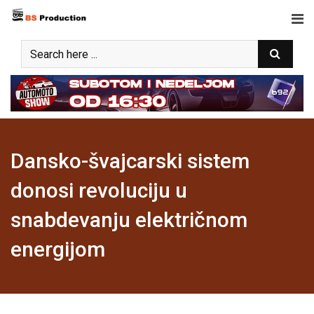
Skip
to
content
Dansko-švajcarski sistem
donosi revoluciju u
snabdevanju električnom
energijom