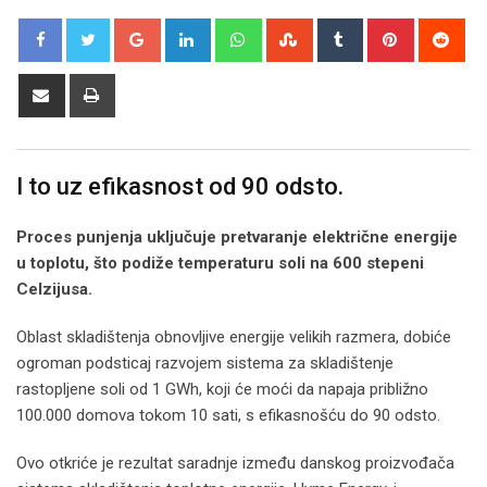
Google+
LinkedIn
Whatsapp
StumbleUpon
Tumblr
Pinterest
Red
Share
Print
via
Email
I to uz efikasnost od 90 odsto.
Proces punjenja uključuje pretvaranje električne energije
u toplotu, što podiže temperaturu soli na 600 stepeni
Celzijusa.
Oblast skladištenja obnovljive energije velikih razmera, dobiće
ogroman podsticaj razvojem sistema za skladištenje
rastopljene soli od 1 GWh, koji će moći da napaja približno
100.000 domova tokom 10 sati, s efikasnošću do 90 odsto.
Ovo otkriće je rezultat saradnje između danskog proizvođača