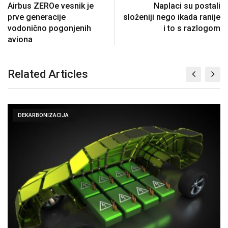
Airbus ZEROe vesnik je
Naplaci su postali
prve generacije
složeniji nego ikada ranije
vodonično pogonjenih
i to s razlogom
aviona
Related Articles
DEKARBONIZACIJA