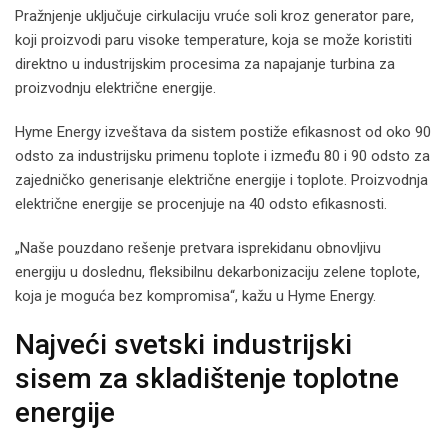
Pražnjenje uključuje cirkulaciju vruće soli kroz generator pare,
koji proizvodi paru visoke temperature, koja se može koristiti
direktno u industrijskim procesima za napajanje turbina za
proizvodnju električne energije.
Hyme Energy izveštava da sistem postiže efikasnost od oko 90
odsto za industrijsku primenu toplote i između 80 i 90 odsto za
zajedničko generisanje električne energije i toplote. Proizvodnja
električne energije se procenjuje na 40 odsto efikasnosti.
„Naše pouzdano rešenje pretvara isprekidanu obnovljivu
energiju u doslednu, fleksibilnu dekarbonizaciju zelene toplote,
koja je moguća bez kompromisa“, kažu u Hyme Energy.
Najveći svetski industrijski
sisem za skladištenje toplotne
energije