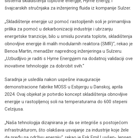
sistema skladištenja toplotne energije, Hyme Energy, i
švajcarskih stručnjaka za inženjering fluida iz kompanije Sulzer.
„Skladištenje energije uz pomoć rastopljenih soli je primamljiva
prilika za pomoć u dekarbonizaciji industrije i ubrzanju
energetske tranzicije, bilo u smislu povrata toplote, skladištenja
obnovljive energije ili malih modularnih reaktora (SMR)“, rekao je
Benoa Martin, menadžer naprednog inženjeringa u Sulzeru.
„Uzbudljivo je raditi s Hyme Energyjem na dodatnoj validaciji ove
inovativne tehnologije za dobrobit svih.“
Saradnja je usledila nakon uspešne inauguracije
demonstracione fabrike MOSS u Esbjergu u Danskoj, aprila
2024. Ovaj objekat je potvrdio koncept skladištenja obnovljive
energije u rastopljenoj soli na temperaturama do 600 stepeni
Celzijusa.
„Naša tehnologija dizajnirana je da se integriše s postojećom
infrastrukturom, što olakšava usvajanje za industrije koje žele
da pređu na održivu energiju“, rekao je Esk Emil Luvšen-Jensen,