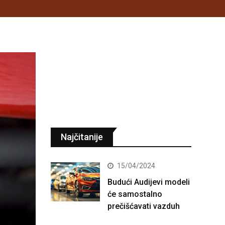
Najčitanije
15/04/2024
Budući Audijevi modeli
će samostalno
prečišćavati vazduh