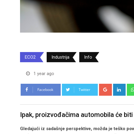
ECO2
Industrija
Info
1 year ago
Google+
Link
Facebook
Twitter
Ipak, proizvođačima automobila će biti
Gledajući iz sadašnje perspektive, možda je teško po