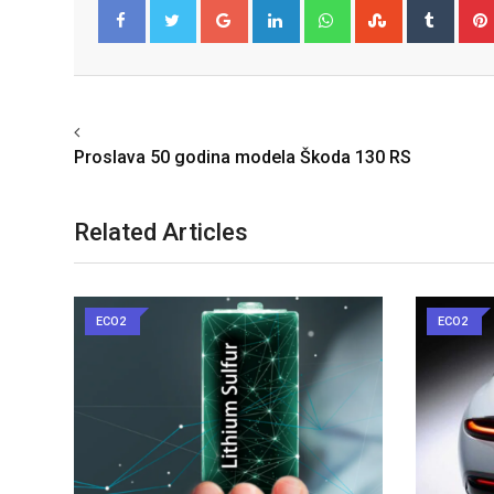
Google+
LinkedIn
Whatsapp
StumbleUpo
Tumbl
Facebook
Twitter
Previous article
Proslava 50 godina modela Škoda 130 RS
Related Articles
ECO2
ECO2