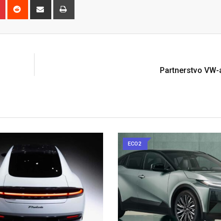
n
r
Pinterest
Reddit
Share
Print
via
Email
N
Partnerstvo VW-
ECO2