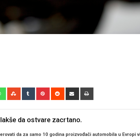
edIn
Whatsapp
StumbleUpon
Tumblr
Pinterest
Reddit
Share
Print
via
Email
 lakše da ostvare zacrtano.
verovati da za samo 10 godina proizvođači automobila u Evropi 