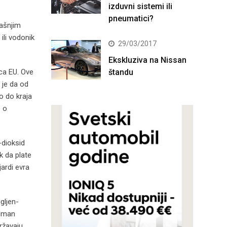
izduvni sistemi ili
pneumatici?
rašnjim
ili vodonik
29/03/2017
Ekskluziva na Nissan
štandu
ca EU. Ove
 je da od
o do kraja
e o
-dioksid
k da plate
ardi evra
gljen-
ndman
ržavaju