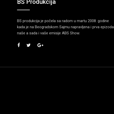
BS Produkcija
BS produkcija je počela sa radom u martu 2008. godine
kada je na Beogradskom Sajmu napravljena i prva epizoda
naše a sada i vaše emisije ABS Show.