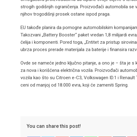
strogih godišnjih ograničenja. Proizvođači automobila se 
njihov trogodišnji prosek ostane ispod praga.
EU takođe planira da pomogne automobilskim kompanijama d
Takozvani „Battery Booster“ paket vredan 1,8 milijardi evra
ćelija i komponenti. Pored toga, „Entitet za pristup sirovi
ubrza proces prerade materijala za baterije i finansira raz
Ovde se nameće jedno ključno pitanje, a ono je – šta je s
za nova i korišćena električna vozila. Proizvođači automobi
vozila kao što su Citroen e-C3, Volkswagen ID.1 i Renault
ceni od manjoj od 18.000 evra, koji će zameniti Spring.
You can share this post!