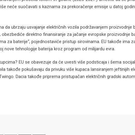
više neće suočavati s kaznama za prekoračenje emisije u datoj godin
a ubrzaju usvajanje električnih vozila podržavanjem proizvodnje ba
, obezbediće direktno finansiranje za jačanje evropske proizvodnje ba
nama za baterije“, pojednostaviće pristup sirovinama. EU takođe ima za 
voj nove tehnologije baterija kroz program od milijardu evra.
 kupcima? EU se obavezuje da će uvesti više podsticaja i šema socijal
la takođe pokušavaju da privuku više kupaca lansiranjem jeftinijih el
 Twingo. Dacia takođe priprema pristupačan električnih gradski autom