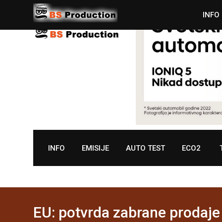
Skip
INFO
to
content
INFO
EMISIJE
AUTO TEST
ECO2
EU: potvrda zabrane prodaje