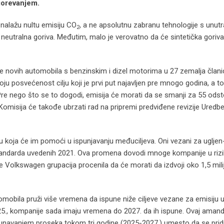
gorevanjem.
i nalažu nultu emisiju CO
, a ne apsolutnu zabranu tehnologije s unut
2
 neutralna goriva. Međutim, malo je verovatno da će sintetička goriva 
e novih automobila s benzinskim i dizel motorima u 27 zemalja člani
voju posvećenost cilju koji je prvi put najavljen pre mnogo godina, a to
re nego što se to dogodi, emisija će morati da se smanji za 55 odst
„Komisija će takođe ubrzati rad na pripremi predviđene revizije Uredb
koja će im pomoći u ispunjavanju međuciljeva. Oni vezani za ugljen
standarda uvedenih 2021. Ova promena dovodi mnoge kompanije u rizi
 Volkswagen grupacija procenila da će morati da izdvoji oko 1,5 milij
obila pruži više vremena da ispune niže ciljeve vezane za emisiju u
25., kompanije sada imaju vremena do 2027. da ih ispune. Ovaj ama
unavanjem proseka tokom tri godine (2025-2027.) umesto da se prid