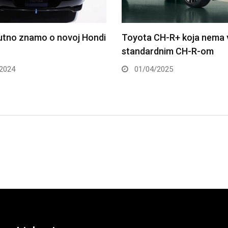
CH-R+ koja nema veze sa
Honda: novi Prelude će biti
dnim CH-R-om
performantan
2025
17/02/2025