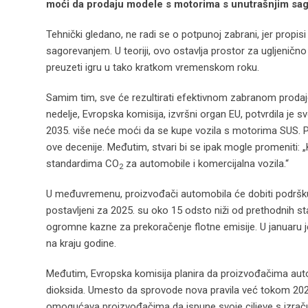
moći da prodaju modele s motorima s unutrašnjim sa
Tehnički gledano, ne radi se o potpunoj zabrani, jer propis
sagorevanjem. U teoriji, ovo ostavlja prostor za ugljenično
preuzeti igru u tako kratkom vremenskom roku.
Samim tim, sve će rezultirati efektivnom zabranom prodaj
nedelje, Evropska komisija, izvršni organ EU, potvrdila je s
2035. više neće moći da se kupe vozila s motorima SUS. P
ove decenije. Međutim, stvari bi se ipak mogle promeniti: 
standardima CO
za automobile i komercijalna vozila.“
2
U međuvremenu, proizvođači automobila će dobiti podršku 
postavljeni za 2025. su oko 15 odsto niži od prethodnih 
ogromne kazne za prekoračenje flotne emisije. U januaru je
na kraju godine.
Međutim, Evropska komisija planira da proizvođačima autom
dioksida. Umesto da sprovode nova pravila već tokom 20
omogućava proizvođačima da ispune svoje ciljeve s izrač