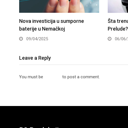
Šta trenutno znamo o novoj Hondi
Toyota 
Prelude?
standar
06/06/2024
01/04/
Leave a Reply
You must be
logged in
to post a comment.