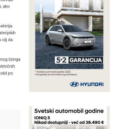
i, ako
terija.
terijskih
cilj da
nog lizinga
ektričnih
obil po