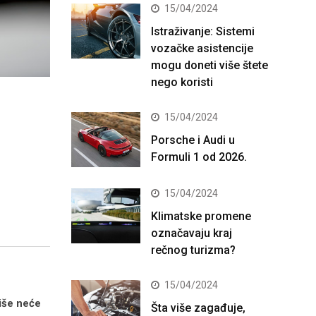
15/04/2024
Istraživanje: Sistemi
vozačke asistencije
mogu doneti više štete
nego koristi
15/04/2024
Porsche i Audi u
Formuli 1 od 2026.
15/04/2024
Klimatske promene
označavaju kraj
rečnog turizma?
15/04/2024
više neće
Šta više zagađuje,