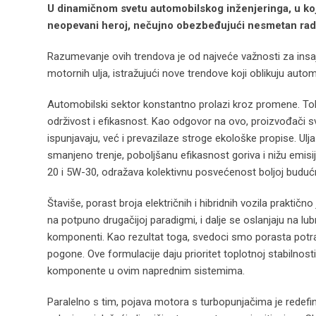
U dinamičnom svetu automobilskog inženjeringa, u koj
neopevani heroj, nečujno obezbeđujući nesmetan rad 
Razumevanje ovih trendova je od najveće važnosti za insaj
motornih ulja, istražujući nove trendove koji oblikuju autom
Automobilski sektor konstantno prolazi kroz promene. T
održivost i efikasnost. Kao odgovor na ovo, proizvođači sve
ispunjavaju, već i prevazilaze stroge ekološke propise. Ul
smanjeno trenje, poboljšanu efikasnost goriva i nižu emisi
20 i 5W-30, odražava kolektivnu posvećenost boljoj buduć
Štaviše, porast broja električnih i hibridnih vozila praktičn
na potpuno drugačijoj paradigmi, i dalje se oslanjaju na l
komponenti. Kao rezultat toga, svedoci smo porasta potraž
pogone. Ove formulacije daju prioritet toplotnoj stabilnosti 
komponente u ovim naprednim sistemima.
Paralelno s tim, pojava motora s turbopunjačima je redefin