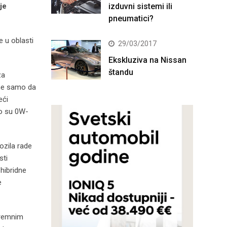
je
izduvni sistemi ili
pneumatici?
 u oblasti
29/03/2017
Ekskluziva na Nissan
štandu
za
a ne samo da
eći
to su 0W-
vozila rade
sti
hibridne
e
stremnim