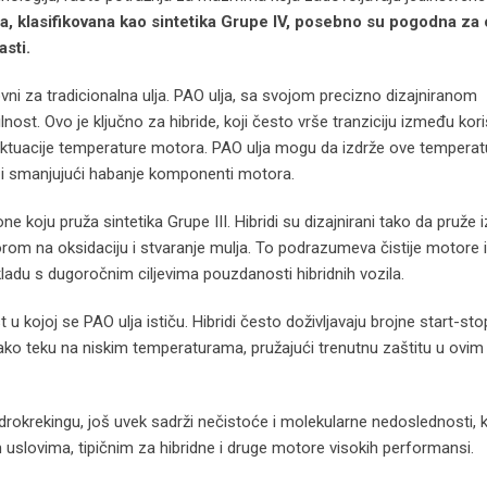
ja, klasifikovana kao sintetika Grupe IV, posebno su pogodna za 
asti.
vni za tradicionalna ulja. PAO ulja, sa svojom precizno dizajniranom
ost. Ovo je ključno za hibride, koji često vrše tranziciju između kor
uktuacije temperature motora. PAO ulja mogu da izdrže ove temperat
 i smanjujući habanje komponenti motora.
ne koju pruža sintetika Grupe III. Hibridi su dizajnirani tako da pruže
om na oksidaciju i stvaranje mulja. To podrazumeva čistije motore i
du s dugoročnim ciljevima pouzdanosti hibridnih vozila.
ojoj se PAO ulja ističu. Hibridi često doživljavaju brojne start-stop
ako teku na niskim temperaturama, pružajući trenutnu zaštitu u ovim
 hidrokrekingu, još uvek sadrži nečistoće i molekularne nedoslednosti,
slovima, tipičnim za hibridne i druge motore visokih performansi.