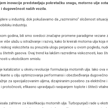
em inovacije predstavljaju pokretačku snagu, motorno ulje osta
i dugovečnost naših vozila.
dere u industriji, dok pokušavamo da „razmrsimo“ složenost situacije
obilsku industriju.
okom godina, bili smo svedoci značajne promene paradigme vezane 
 više ulažu u istraživanje i razvoj, kako bi kreirali motorna ulja koj
ja niskog viskoziteta su preuzela ulogu perjanice u ovom pogledu, nud
ju štetnih gasova. Ovaj trend ka lakšim razredima viskoznosti, kao š
nosti u ekološkom smislu.
o je katalizator u okviru revolucije formulacija motornih ulja. Iako ova 
ubrikante u cilju optimizovanja performansi i obezbeđivanja dugovečno
nje za specijalizovanim uljima, dizajniranim posebno za električne i 
i protočnosti, efikasno upravljajući rasipanjem toplote i štiteći vitaln
isala zahteve za klasifikaciju motornih ulja. Turbopunjači rade u ek