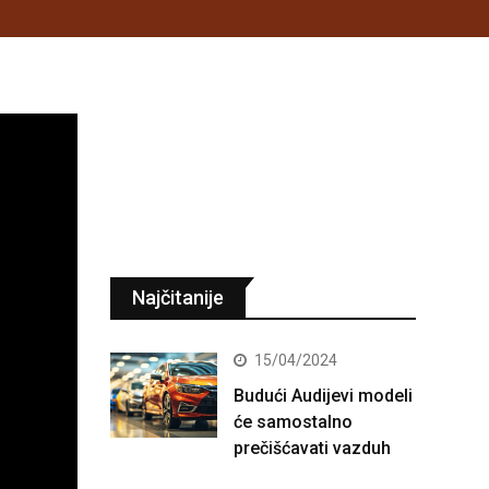
Najčitanije
15/04/2024
Budući Audijevi modeli
će samostalno
prečišćavati vazduh