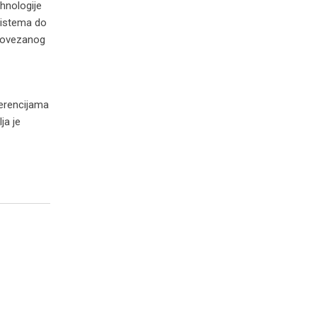
ehnologije
sistema do
 povezanog
ferencijama
ja je