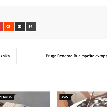
n
r
Pinterest
Reddit
Share
Print
via
Email
N
oznika
Pruga Beograd-Budimpešta evrops
ECO2