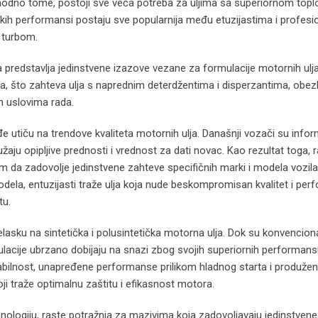
 Shodno tome, postoji sve veća potreba za uljima sa superiornom top
sokih performansi postaju sve popularnija među etuzijastima i profesi
 turbom.
a predstavlja jedinstvene izazove vezane za formulacije motornih ulja
riva, što zahteva ulja s naprednim deterdžentima i disperzantima, obe
m uslovima rada.
utiču na trendove kvaliteta motornih ulja. Današnji vozači su informi
užaju opipljive prednosti i vrednost za dati novac. Kao rezultat toga, 
im da zadovolje jedinstvene zahteve specifičnih marki i modela vozila
ela, entuzijasti traže ulja koja nude beskompromisan kvalitet i per
tu.
lasku na sintetička i polusintetička motorna ulja. Dok su konvencion
ulacije ubrzano dobijaju na snazi zbog svojih superiornih performansi
abilnost, unapređene performanse prilikom hladnog starta i produžen
i traže optimalnu zaštitu i efikasnost motora.
hnologiju, raste potražnja za mazivima koja zadovoljavaju jedinstven