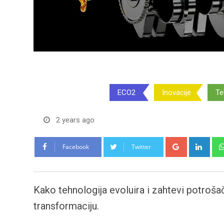
Dekarbonizacija
ECO2
Inovacije
Te
2 years ago
Google+
Link
Facebook
Twitter
Kako tehnologija evoluira i zahtevi potroša
transformaciju.