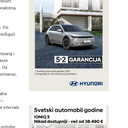
lotnom
onalcima,
. Ovi
zbeđujući
saniji i
raste
. Od
formanse,
alna
 i
e intervale
e potrebe