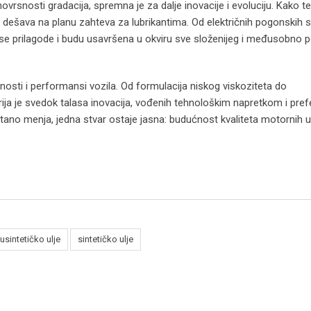
vrsnosti gradacija, spremna je za dalje inovacije i evoluciju. Kako t
o dešava na planu zahteva za lubrikantima. Od električnih pogonskih 
 se prilagode i budu usavršena u okviru sve složenijeg i međusobno
osti i performansi vozila. Od formulacija niskog viskoziteta do
strija je svedok talasa inovacija, vođenih tehnološkim napretkom i pre
no menja, jedna stvar ostaje jasna: budućnost kvaliteta motornih ul
usintetičko ulje
sintetičko ulje