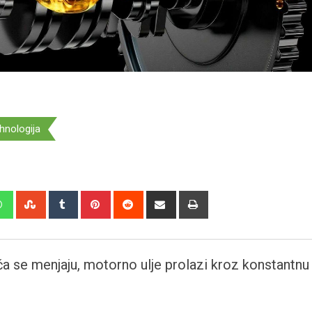
hnologija
edIn
Whatsapp
StumbleUpon
Tumblr
Pinterest
Reddit
Share
Print
via
Email
ča se menjaju, motorno ulje prolazi kroz konstantnu