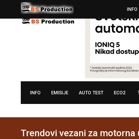
Skip
INFO
to
content
INFO
EMISIJE
AUTO TEST
ECO2
Trendovi vezani za motorna u