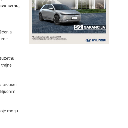
ovu svrhu,
išćenja
urne
 izuzetnu
 trajne
 cikluse i
 ključnim
 koje mogu