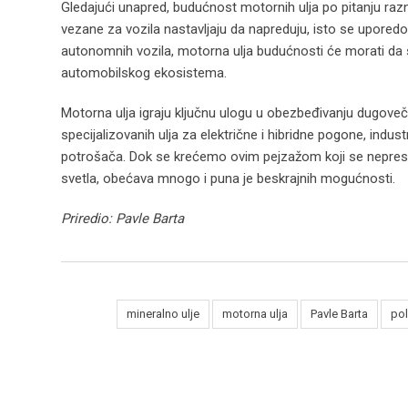
Gledajući unapred, budućnost motornih ulja po pitanju razno
vezane za vozila nastavljaju da napreduju, isto se upored
autonomnih vozila, motorna ulja budućnosti će morati da
automobilskog ekosistema.
Motorna ulja igraju ključnu ulogu u obezbeđivanju dugovečn
specijalizovanih ulja za električne i hibridne pogone, indu
potrošača. Dok se krećemo ovim pejzažom koji se nepresta
svetla, obećava mnogo i puna je beskrajnih mogućnosti.
Priredio: Pavle Barta
Tags:
mineralno ulje
motorna ulja
Pavle Barta
pol