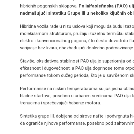
hibridnih pogonskih sklopova.
Polialfaolefinska (PAO) ul
nadmašujući sintetiku Grupe III u nekoliko ključnih obl
Hibridna vozila rade u nizu uslova koji mogu da budu izazo
molekularnom strukturom, pružaju izuzetnu termičku stabiln
elektro i konvencionalnog pogona, što često dovodi do fl
varijacije bez kvara, obezbeđujući dosledno podmazivanje
Štaviše, oksidativna stabilnost PAO ulja je superiornija od o
efikasnost i dugovečnost, a PAO ulja doprinose tome otpor
performanse tokom dužeg perioda, što je u savršenom skla
Performanse na niskim temperaturama su još jedna oblast u k
hladne startove, posebno u urbanim sredinama. PAO ulja l
trenucima i sprečavajući habanje motora.
Sintetika grupe III, dobijena od sirove nafte i podvrgnuta
da ograniče njihove performanse, posebno pod zahtevnim u