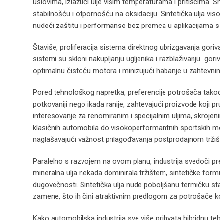
uslovima, izlažući ulje višim temperaturama i pritiscima.
stabilnošću i otpornošću na oksidaciju. Sintetička ulja vi
nudeći zaštitu i performanse bez premca u aplikacijama s
Štaviše, proliferacija sistema direktnog ubrizgavanja goriv
sistemi su skloni nakupljanju ugljenika i razblaživanju go
optimalnu čistoću motora i minizujući habanje u zahtevni
Pored tehnološkog napretka, preferencije potrošača takođe 
potkovaniji nego ikada ranije, zahtevajući proizvode koji pr
interesovanje za renomiranim i specijalnim uljima, skrojen
klasičnih automobila do visokoperformantnih sportskih mod
naglašavajući važnost prilagođavanja postprodajnom tržiš
Paralelno s razvojem na ovom planu, industrija svedoči pre
mineralna ulja nekada dominirala tržištem, sintetičke form
dugovečnosti. Sintetička ulja nude poboljšanu termičku st
zamene, što ih čini atraktivnim predlogom za potrošače koj
Kako automobilska industrija sve više prihvata hibridnu te