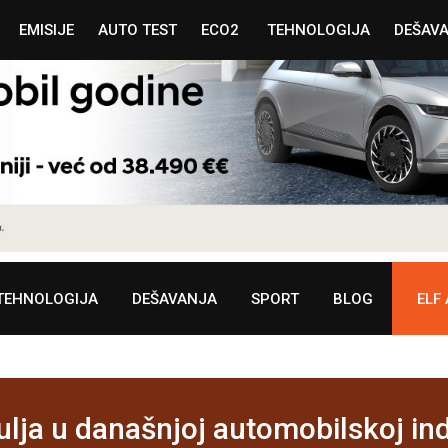
EMISIJE
AUTO TEST
ECO2
TEHNOLOGIJA
DEŠAV
TEHNOLOGIJA
DEŠAVANJA
SPORT
BLOG
ELF
lja u današnjoj automobilskoj indu