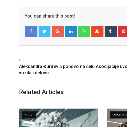
You can share this post!
Google+
LinkedIn
Whatsapp
StumbleUpo
Tumbl
Facebook
Twitter
Previous article
Aleksandra Đurđević ponovo na čelu Asocijacije uv
vozila i delova
Related Articles
DEKARBONIZACIJA
ECO2