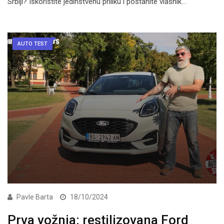
Srbiji? Iskoristite jedinstvenu priliku i postanite vlasnik…
AUTO TEST
Pavle Barta
18/10/2024
Prva vožnja: restilizovana Ford