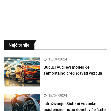
Najčitanije
15/04/2024
Budući Audijevi modeli će
samostalno prečišćavati vazduh
15/04/2024
Istraživanje: Sistemi vozačke
asistencije mogu doneti više štete