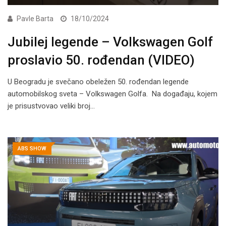
Pavle Barta
18/10/2024
Jubilej legende – Volkswagen Golf
proslavio 50. rođendan (VIDEO)
U Beogradu je svečano obeležen 50. rođendan legende
automobilskog sveta – Volkswagen Golfa. Na događaju, kojem
je prisustvovao veliki broj…
ABS SHOW