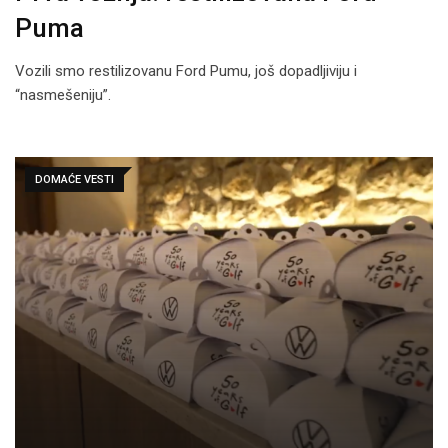
Puma
Vozili smo restilizovanu Ford Pumu, još dopadljiviju i
“nasmešeniju”.
DOMAĆE VESTI